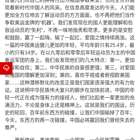
育健儿们以自己的拼搏付出为祖国争取荣誉，也向全世界展
现着新时代中国人的风采。在信息高度发达的今天，人们能
更加全方位地去了解运动员的方方面面，也不再把他们当作
争取奥运金牌的“机器”。我们发现现在的国人更能理解和包
容运动员的“失利”，不再一味地指责和苛求，更多的是安慰
和鼓励，赢了一起嗨，输了一起扛，爱国之情持续高涨。这
一届的中国奥运健儿更加的年轻，平均年龄只有
25.4
岁，最
小的只有
14
岁。在以九零后和零零后年轻运动员为主的中国
奥运军团的身上，我们会发现他们的几大特点：第一，更加
从容和自信；第二，中华民族的自豪感更强；第三，对爱国
和强国的理解更加深刻；第四，喜欢平视或者俯视欧美国
家……这种潜移默化的改变正是我们国家逐渐强大的有力佐
证。这说明中华民族伟大复兴的脚步在加快前进，中国的年
轻一代正在成为强有力的接班人，他们比起老一辈更加的充
满活力，不论是身体上还是精神上。这就是我们的国运，历
史的轮回，百年前东西方的碰撞，让我们中国输掉了百年；
今天，东西方的再一次碰撞，中国必将赢回我们曾经失去的
尊严。