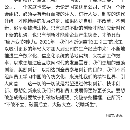
更新换代，革故鼎新。一个国家、一个民族需要，一个
公司、一个家庭也需要，无论是国家还是公司，作为一个社
会组织，必须要有新鲜血液的注入，进行人员、制度的迭代
升级，才能持续的发展进步；如果固步自封，不改革、不创
新，迟早要被淘汰掉。只有通过不断的创新才能适应新时代
下新的机遇，也只有创新才能使企业产生突变，才能具备
“应万变”的能力。
2021
年，我们不断调整“招工引工”的政策
以吸引更多的年轻人才加入到公司的生产经营中来；不断地
推进生产数字化、信息化系统的落地实施，来提高工作效
率，以求更加适应互联网时代的发展需要；我们更加的鼓励
创新、奖励创新，以期达到全员参与创新的目的；我们不断
组织员工学习中国的传统文化，来洗礼我们的精神世界、引
人向善……这一切的一切就是希望通过体制创新、技术创
新、思想创新来使我们公司和员工发展得更好更长久。要想
破茧成蝶就要敢于打破坛坛罐罐、突破条条框框，正所谓：
“不破不立、破而后立、大破大立、晓喻新生”。
（撰文/
许涛）