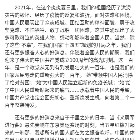
2021
年，在这个炎炎夏日里，我们的祖国经历了洪涝
灾害的毁坏、经历了疫情的反复和波折，面对灾难和困境，
中国人民展现出了众志成城、团结互助的精神面貌，勇于攻
坚克难、不怕牺牲、敢于战胜一切困难，这其中涌现出了太
多可歌可泣的英雄人物，感动和影响着全国人民。当然，除
了这些“不幸”，在我们国家“十四五”规划的开局之年，我们
还有更多振奋人心的好消息。伴随着全国人民的期盼，我们
迎来了伟大的中国共产党成立
100
周年的高光时刻。这一百
年，是一个政党从无到有到发展壮大的一百年，也是我们的
国家从屈辱走向重新强大的一百年。“她”带领中国人民消除
了绝对贫困；“她”为中国人民建立起新的免疫长城；“她”给
了中国人民重新站起来的底气……承载着中国人民的希望，
中国共产党也定会回归初心，重新焕发生机，向着第二个一
百年整装待发。
还有更多的好消息来自于千里之外的日本，当《义勇军
进行曲》最先奏响在东京奥运赛场的时刻，当五星红旗升起
来的一刹那，我想所有的国人都在为之振奋欢呼。中国的体