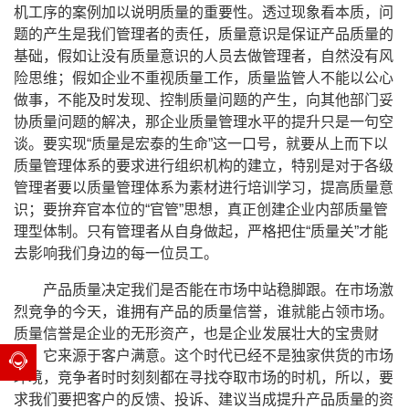
机工序的案例加以说明质量的重要性。透过现象看本质，问
题的产生是我们管理者的责任，质量意识是保证产品质量的
基础，假如让没有质量意识的人员去做管理者，自然没有风
险思维；假如企业不重视质量工作，质量监管人不能以公心
做事，不能及时发现、控制质量问题的产生，向其他部门妥
协质量问题的解决，那企业质量管理水平的提升只是一句空
谈。要实现“质量是宏泰的生命”这一口号，就要从上而下以
质量管理体系的要求进行组织机构的建立，特别是对于各级
管理者要以质量管理体系为素材进行培训学习，提高质量意
识；要拚弃官本位的“官管”思想，真正创建企业内部质量管
理型体制。只有管理者从自身做起，严格把住“质量关”才能
去影响我们身边的每一位员工。
产品质量决定我们是否能在市场中站稳脚跟。在市场激
烈竞争的今天，谁拥有产品的质量信誉，谁就能占领市场。
质量信誉是企业的无形资产，也是企业发展壮大的宝贵财
富，它来源于客户满意。这个时代已经不是独家供货的市场
环境，竞争者时时刻刻都在寻找夺取市场的时机，所以，要
求我们要把客户的反馈、投诉、建议当成提升产品质量的资