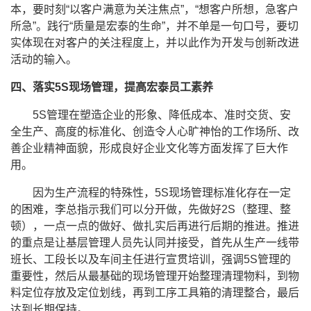
本，要时刻“以客户满意为关注焦点”，“想客户所想，急客户
所急”。践行“质量是宏泰的生命”，并不单是一句口号，要切
实体现在对客户的关注程度上，并以此作为开发与创新改进
活动的输入。
四、落实
5S
现场管理，提高宏泰员工素养
5S
管理在塑造企业的形象、降低成本、准时交货、安
全生产、高度的标准化、创造令人心旷神怡的工作场所、改
善企业精神面貌，形成良好企业文化等方面发挥了巨大作
用。
因为生产流程的特殊性，
5S
现场管理标准化存在一定
的困难，李总指示我们可以分开做，先做好
2S
（整理、整
顿），一点一点的做好、做扎实后再进行后期的推进。推进
的重点是让基层管理人员先认同并接受，首先从生产一线带
班长、工段长以及车间主任进行宣贯培训，强调
5S
管理的
重要性，然后从最基础的现场管理开始整理清理物料，到物
料定位存放及定位划线，再到工序工具箱的清理整合，最后
达到长期保持。