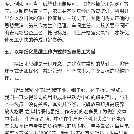
度，例如《木盘、纸垫使用制度》、《拖地桶使用规定》等
等，以制度约束员工；第二要不厌其烦的教育培训，利用开
早会以及日常的班中检查督促一线员工，为他们树立正确的
思想意识；第三作为生产经理、车间主任、工段长要不间断
的去现场检查监督，按照标准、制度严格落实执行，才能促
使员工更快的养成良好素养。
五、以精细化思维工作方式的宏泰员工为傲
精细化思维是一种理念，是建立在常规的基础上，将管
理模式更加优化，减少管理、生产成本为主要目标的思维管
理方式。
所谓“精细化”就是“精于业、细于心、化于行”。例如，
我们一直觉得公司的用电成本是动力中心的职责范围，与生
产一线员工没有关系，其实并不然，《解放思想提高境界
放大格局 之 以精细化思维工作方式的宏泰员工为傲》文章
中指出，“生产配合动力中心在生产旺季利用尖峰平谷电价
差以及基础电费中的负荷申报的功率数，单金属公司每月电
费可以节省支出
38000
元，我们员工在其它辅料成本中是否