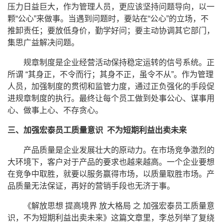
压力日益巨大，作为管理人员，更应该坚持问题导向，以一
颗“公心”来做事。当遇到问题时，要站在“公心”的立场，不
推卸责任；要放低身价，勤学好问；要主动协调其它部门，
集思广益解决问题。
规章制度是企业经营活动保持稳定运转的信号系统。正
所谓 “其身正，不令而行；其身不正，虽令不从”。作为管理
人员，加强制度的贯彻和监管力度，通过正负强化的手段促
进规章制度的执行。最终让每个员工做到处事公心、谋事用
心、做事上心、不存贪心。
三、加强宏泰员工质量意识
不为短期利益出卖未来
产品质量是企业发展壮大的原动力。在市场竞争激烈的
大环境下，客户对于产品的要求也越来越高。一个企业要想
在竞争中取胜，就要以服务赢得市场，以质量取胜市场。产
品质量无法保证，再好的营销手段也无济于事。
《解放思想 提高境界 放大格局 之 加强宏泰员工质量意
识，不为短期利益出卖未来》这篇文章里，李总列举了复绕