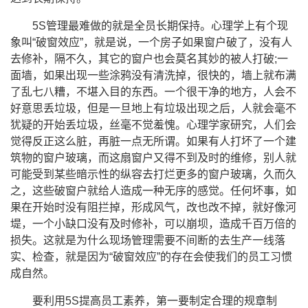
5S
管理最难做的就是全员长期保持。心理学上有个现
象叫“破窗效应”，就是说，一个房子如果窗户破了，没有人
去修补，隔不久，其它的窗户也会莫名其妙的被人打破
;
一
面墙，如果出现一些涂鸦没有清洗掉，很快的，墙上就布满
了乱七八糟，不堪入目的东西。一个很干净的地方，人会不
好意思丢垃圾，但是一旦地上有垃圾出现之后，人就会毫不
犹疑的开始丢垃圾，丝毫不觉羞愧。心理学家研究，人们会
觉得反正这么脏，再脏一点无所谓。如果有人打坏了一个建
筑物的窗户玻璃，而这扇窗户又得不到及时的维修，别人就
可能受到某些暗示性的纵容去打烂更多的窗户玻璃，久而久
之，这些破窗户就给人造成一种无序的感觉。任何坏事，如
果在开始时没有阻拦掉，形成风气，改也改不掉，就好像河
堤，一个小缺口没有及时修补，可以崩坝，造成千百万倍的
损失。这就是为什么现场管理需要不间断的去生产一线落
实、检查，就是因为“破窗效应”的存在会使我们的员工习惯
成自然。
要利用
5S
提高员工素养，第一要制定合理的规章制