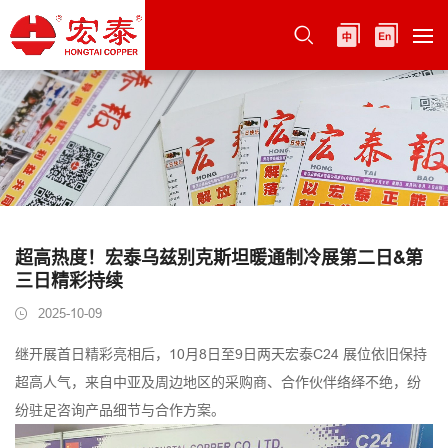
超高热度！宏泰乌兹别克斯坦暖通制冷展第二日&第
三日精彩持续
2025-10-09
继开展首日精彩亮相后，10月8日至9日两天宏泰C24 展位依旧保持
超高人气，来自中亚及周边地区的采购商、合作伙伴络绎不绝，纷
纷驻足咨询产品细节与合作方案。