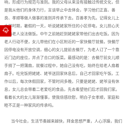
响，形成行为规范与准则。我的父母从来没有接触过传统文化，但
是我从他们的身体力行，言谈举止中去体会，学习他们正直、善
良、孝顺等做人做事的准则并传承下去。百善孝为先。记得女儿上
大学时期，暑假的一天，听说姥姥家所住的小区停电，女儿担心天
气热老人没法做饭。中午之前她赶到姥姥家带他们出去吃饭。因为
老人行动不便，女儿带他们在小区附近的一家快餐厅就餐。快餐厅
因停电没有开放空调，细心的女儿提前去餐厅，为老人订了一个靠
近门边的座位，并点了合口的饭菜。最感动的是：去餐厅前女儿顺
手捎了一把蒲扇，就餐过程中，她自己没有吃，始终在给老人扇着
扇子。吃完饭把姥姥、姥爷送回家休息后，自己才回家吃午饭。工
作以后，每次休假回家，不管时间多晚，只要是姥姥、姥爷没有休
息，女儿总会带着二老爱吃的食品，先去看望他们后才回我们家。
看着长大的女儿渐渐懂事，使我倍感欣慰，明白子女孝顺，家庭和
睦不正是一种家风的传承吗。
当今社会，生活节奏越来越快，拜金思想严重，人心浮躁，我们