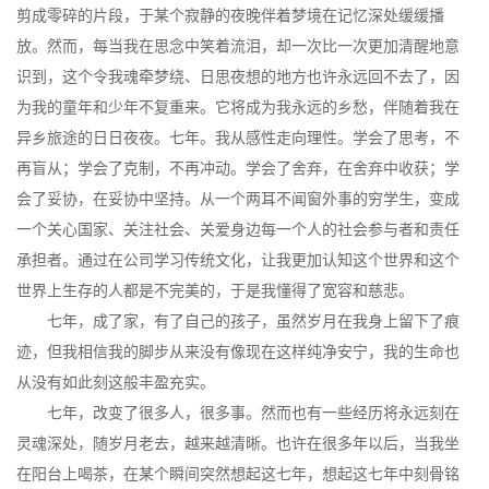
剪成零碎的片段，于某个寂静的夜晚伴着梦境在记忆深处缓缓播
放。然而，每当我在思念中笑着流泪，却一次比一次更加清醒地意
识到，这个令我魂牵梦绕、日思夜想的地方也许永远回不去了，因
为我的童年和少年不复重来。它将成为我永远的乡愁，伴随着我在
异乡旅途的日日夜夜。七年。我从感性走向理性。学会了思考，不
再盲从；学会了克制，不再冲动。学会了舍弃，在舍弃中收获；学
会了妥协，在妥协中坚持。从一个两耳不闻窗外事的穷学生，变成
一个关心国家、关注社会、关爱身边每一个人的社会参与者和责任
承担者。通过在公司学习传统文化，让我更加认知这个世界和这个
世界上生存的人都是不完美的，于是我懂得了宽容和慈悲。
七年，成了家，有了自己的孩子，虽然岁月在我身上留下了痕
迹，但我相信我的脚步从来没有像现在这样纯净安宁，我的生命也
从没有如此刻这般丰盈充实。
七年，改变了很多人，很多事。然而也有一些经历将永远刻在
灵魂深处，随岁月老去，越来越清晰。也许在很多年以后，当我坐
在阳台上喝茶，在某个瞬间突然想起这七年，想起这七年中刻骨铭