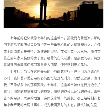
七年前的记忆就像七年前的这座城市，孤独而有些荒凉。那时
的平度除了政府机关及银行等一些重要机构的大楼巍巍耸立，几条
主干路周围尽是等待开发建设的空地。放眼望去一片荒凉。那时暂
住在妻妹家未装修的房子里，喧嚣的白天过后，是黒寂的夜，特别
是听到周末同事们都回家与亲人团聚，使我感到更加孤独。
七年后，当我在这座美丽的小城肆意穿行再也不用为迷路而担
心时，我怀着异常复杂的心情回忆起这段时光，忽然意识到，也许
我并不像想象中的那样孤独。七年来，这座城市始终在我身边守护
着我，用她的寂寞安慰我的寂寞，用她的成长见证我的成长。那些
奋斗的足迹、思乡的眼泪，连同这座城市的成长，都已经铭刻在七
年来我经历的点滴往事中，成为我落寞时的安慰，胆怯时的鼓励，