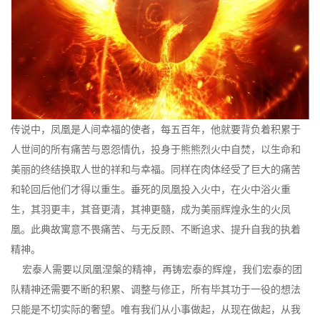
传说中，凤凰是人间幸福的使者，每五百年，他就要背负着积累于
人世间的所有痛苦与恩怨情仇，投身于熊熊烈火中自焚，以生命和
美丽的终结换取人世的祥和与幸福。同样在肉体经受了巨大的痛苦
和轮回后他们才得以重生。垂死的凤凰投入火中，在火中浴火重
生，其羽更丰，其音更清，其神更髓，成为美丽辉煌永生的火凤
凰。此典故寓意不畏痛苦、与无反顾、不断追求、提升自我的执着
精神。
宏泰人需要以凤凰涅槃的精神，再铸宏泰的辉煌，我们宏泰的团
队精神还需要不断的积累、调整与修正，所有毕其功于一役的想法
只能是不切实际的奢望。唯有我们从小事做起，从现在做起，从我