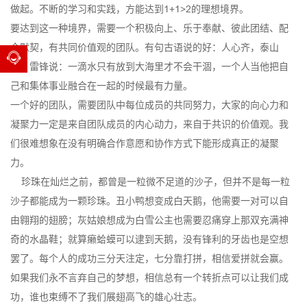
做起。不断的学习和实践，方能达到1+1>2的理想境界。
要达到这一种境界，需要一个积极向上、乐于奉献、彼此团结、配
合默契，有共同价值观的团队。有句古语说的好：人心齐，泰山
移。雷锋说：一滴水只有放到大海里才不会干涸，一个人当他把自
己和集体事业融合在一起的时候最有力量。
一个好的团队，需要团队中每位成员的共同努力，大家的向心力和
凝聚力一定是来自团队成员的内心动力，来自于共识的价值观。我
们很难想象在没有明确合作意愿和协作方式下能形成真正的凝聚
力。
珍珠在灿烂之前，都曾是一粒微不足道的沙子，但并不是每一粒
沙子都能成为一颗珍珠。丑小鸭想变成白天鹅，他需要一对可以自
由翱翔的翅膀；灰姑娘想成为白雪公主也需要忍痛穿上那双充满神
奇的水晶鞋；就算癞蛤蟆可以逮到天鹅，没有锋利的牙齿也是空想
罢了。每个人的成功三分天注定，七分靠打拼，相信爱拼就会赢。
如果我们永不言弃自己的梦想，相信总有一个转折点可以让我们成
功，谁也束缚不了我们展翅高飞的雄心壮志。