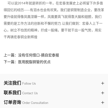
可以说2014年就是转折的一年，在宏泰发展史上必将留下许多值
得回忆的经历-----有泪水也会有欢笑。我们是铜管制造企业，要改革
要升级就得像凤凰涅磐一样，凤凰要高飞就得靠大脑和翅膀，我们
需要的是工作方法的创新和不懈的努力.让我们做到：宏泰人上下一
心，树立不怕苦的精神，拧成一股绳，要干就干出一股气势，用实
干再铸
宏泰铜业
新辉煌
上一篇：没有任何借口-摘自宏泰报
下一篇：医用脱脂铜管的优点
关注我们
Follow Us
联系我们
Contact Us
订单咨询
Order Consultation