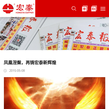
凤凰涅槃，再铸宏泰新辉煌
2015-05-08