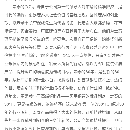
宏泰的兴起，源自于公司第一代领导人对市场的精准把控，是
时代的选择，更是宏泰人社会价值的自我展现。回顾宏泰的创业
期，以老董事长李保成先生为代表的第一代宏泰人筚路蓝缕，在市
场调研、资金筹措、厂区建设等方面耗费了大量心血，他们为宏泰
蓝图描绘了极具分量的第一笔亮色。宏泰自建厂伊始，始终将创新
和客户放在头等位置。宏泰人的行为守则《宏泰经营之道》中，明
确提出“开拓创新”、“顾客满意”。宏泰人一直坚信，只有创新才是企
业永葆活力的核心所在，宏泰人所有的行动，都以为客户提供优质
产品、提升客户的满意度为最终目标。宏泰的30年，是创新的30
年。从建厂初期的行业小白，摸爬滚打，到首创铜管技术上引法的
问世，宏泰引领了铜管行业的技术革新，获得了行业的一致好评。
近年来，更是参与了高端铜制品——医用铜管的标准制定。宏泰的
30年，更是持续改善、始终将客户诉求放在第一位的30年。经过30
年的行业深耕，宏泰产品获得了大家的信赖，订单持续增加，从原
先的一条连轧线到如今的三条连轧线，公司产能虽持续提升，但仍
远远不能满足客户日益增加的订单需求。交货期问题，成为近年来