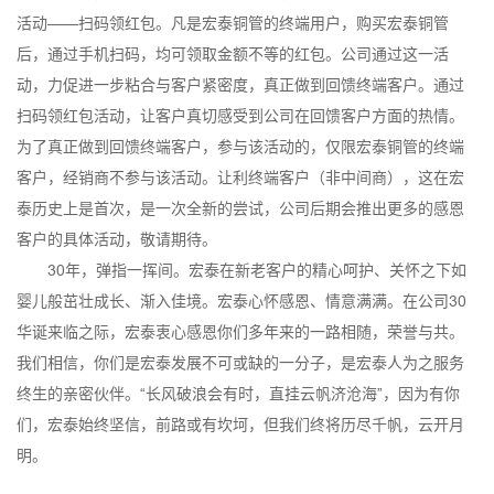
活动——扫码领红包。凡是宏泰铜管的终端用户，购买宏泰铜管
后，通过手机扫码，均可领取金额不等的红包。公司通过这一活
动，力促进一步粘合与客户紧密度，真正做到回馈终端客户。通过
扫码领红包活动，让客户真切感受到公司在回馈客户方面的热情。
为了真正做到回馈终端客户，参与该活动的，仅限宏泰铜管的终端
客户，经销商不参与该活动。让利终端客户（非中间商），这在宏
泰历史上是首次，是一次全新的尝试，公司后期会推出更多的感恩
客户的具体活动，敬请期待。
30年，弹指一挥间。宏泰在新老客户的精心呵护、关怀之下如
婴儿般茁壮成长、渐入佳境。宏泰心怀感恩、情意满满。在公司30
华诞来临之际，宏泰衷心感恩你们多年来的一路相随，荣誉与共。
我们相信，你们是宏泰发展不可或缺的一分子，是宏泰人为之服务
终生的亲密伙伴。“长风破浪会有时，直挂云帆济沧海”，因为有你
们，宏泰始终坚信，前路或有坎坷，但我们终将历尽千帆，云开月
明。