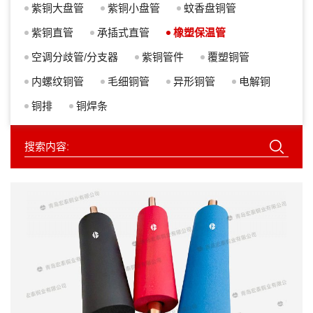
紫铜大盘管
紫铜小盘管
蚊香盘铜管
紫铜直管
承插式直管
橡塑保温管
空调分歧管/分支器
紫铜管件
覆塑铜管
内螺纹铜管
毛细铜管
异形铜管
电解铜
铜排
铜焊条