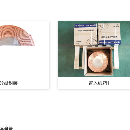
装
分盘封装
置入纸箱1
价