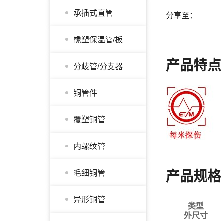
承插式直管
分享至：
橡塑保温管/板
产品特
分歧管/分支器
铜管件
覆塑铜管
内螺纹管
产品规
毛细铜管
异形铜管
类型
外尺寸