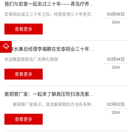
我们与宏泰一起走过三十年——青岛疗养之旅
03月06日
宏泰铜业成立三十年之际，特意安排三十年老员工到青岛湛山疗养院休养。
2024
查看更多
董事长兼总经理李福鹏在宏泰铜业三十年厂庆活动上致辞全文
02月04日
欢迎晚宴致辞及厂庆典礼致辞
2024
查看更多
紫铜管厂家：一起来了解高压吹扫清洗紫铜管
02月02日
紫铜管厂家表示，清洗紫铜管的方法有多种，下面主要为大家介绍高压吹扫的清洗方式。高压吹扫对于管径较小、管路弯曲的紫铜盘管，由于无法通过化学溶液擦洗的方法对管路内部进行清洁，故只能用高压氮气对其进行高压吹扫的方式进行清洗。
2024
查看更多